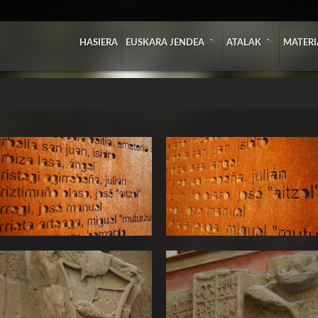
»
»
HASIERA
EUSKARA JENDEA
ATALAK
MATERI