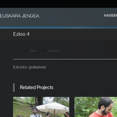
HASIER
Ezkio 4
atala
ari garela
Ezkioko grabaketa
Related Projects