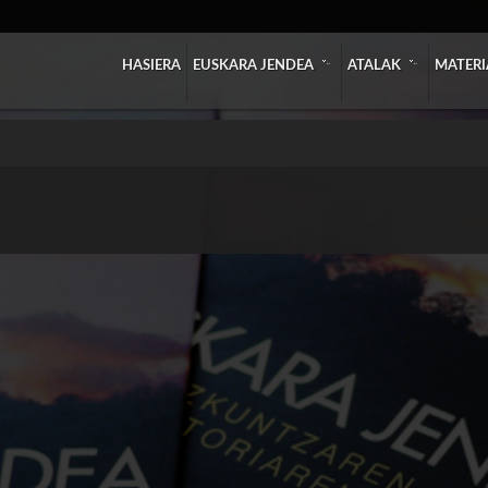
»
»
HASIERA
EUSKARA JENDEA
ATALAK
MATERI